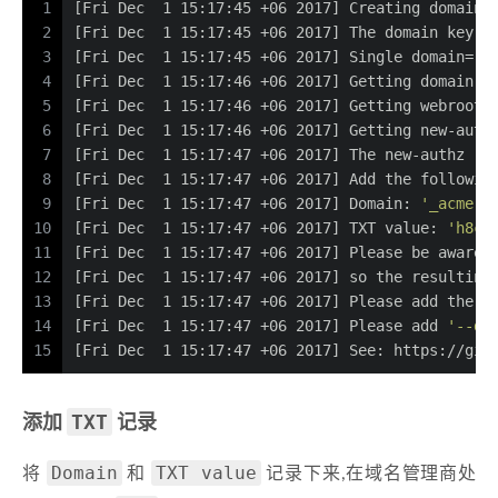
1
[Fri Dec  1 15:17:45 +06 2017] Creating domain 
2
[Fri Dec  1 15:17:45 +06 2017] The domain key i
3
[Fri Dec  1 15:17:45 +06 2017] Single domain=
'e
4
[Fri Dec  1 15:17:46 +06 2017] Getting domain a
5
[Fri Dec  1 15:17:46 +06 2017] Getting webroot 
6
[Fri Dec  1 15:17:46 +06 2017] Getting new-auth
7
[Fri Dec  1 15:17:47 +06 2017] The new-authz re
8
[Fri Dec  1 15:17:47 +06 2017] Add the followin
9
[Fri Dec  1 15:17:47 +06 2017] Domain: 
'_acme-c
10
[Fri Dec  1 15:17:47 +06 2017] TXT value: 
'h8cm
11
[Fri Dec  1 15:17:47 +06 2017] Please be aware 
12
[Fri Dec  1 15:17:47 +06 2017] so the resulting
13
[Fri Dec  1 15:17:47 +06 2017] Please add the T
14
[Fri Dec  1 15:17:47 +06 2017] Please add 
'--de
15
[Fri Dec  1 15:17:47 +06 2017] See: https://git
TXT
添加
记录
Domain
TXT value
将
和
记录下来,在域名管理商处