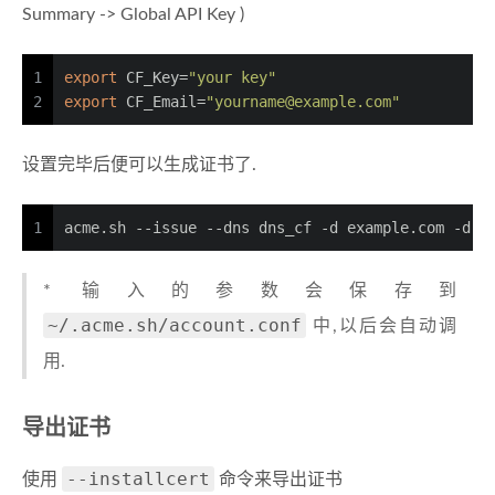
Summary -> Global API Key )
1
export
 CF_Key=
"your key"
2
export
 CF_Email=
"
yourname@example.com
"
设置完毕后便可以生成证书了.
1
acme.sh --issue --dns dns_cf -d example.com -d w
* 输入的参数会保存到
~/.acme.sh/account.conf
中,以后会自动调
用.
导出证书
--installcert
使用
命令来导出证书